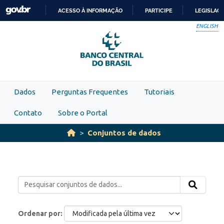
Skip to main content
ACESSO À INFORMAÇÃO
PARTICIPE
LEGISLAÇ
IR
ENGLISH
PARA
O
CONTEÚDO
Dados
Perguntas Frequentes
Tutoriais
Contato
Sobre o Portal
Conjuntos de dados
Ordenar por