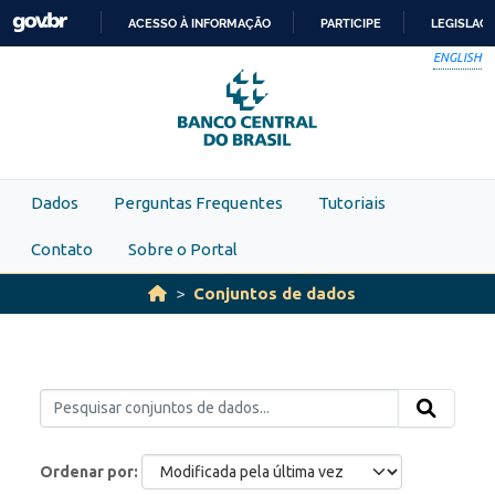
Skip to main content
ACESSO À INFORMAÇÃO
PARTICIPE
LEGISLAÇ
IR
ENGLISH
PARA
O
CONTEÚDO
Dados
Perguntas Frequentes
Tutoriais
Contato
Sobre o Portal
Conjuntos de dados
Ordenar por