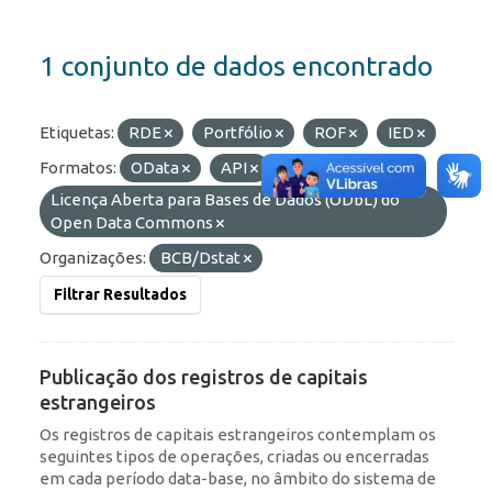
1 conjunto de dados encontrado
Etiquetas:
RDE
Portfólio
ROF
IED
Formatos:
OData
API
Licenças:
Licença Aberta para Bases de Dados (ODbL) do
Open Data Commons
Organizações:
BCB/Dstat
Filtrar Resultados
Publicação dos registros de capitais
estrangeiros
Os registros de capitais estrangeiros contemplam os
seguintes tipos de operações, criadas ou encerradas
em cada período data-base, no âmbito do sistema de