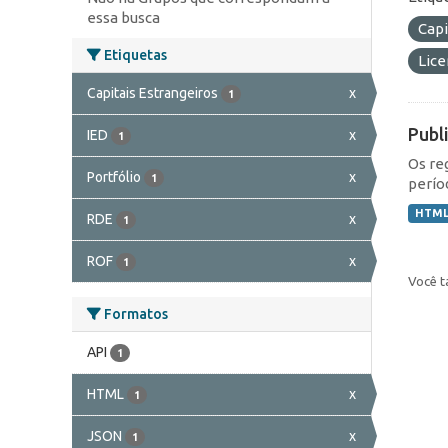
essa busca
Capi
Etiquetas
Lic
Capitais Estrangeiros
x
1
Publ
IED
x
1
Os re
Portfólio
x
1
perío
HTM
RDE
x
1
ROF
x
1
Você t
Formatos
API
1
HTML
x
1
JSON
x
1