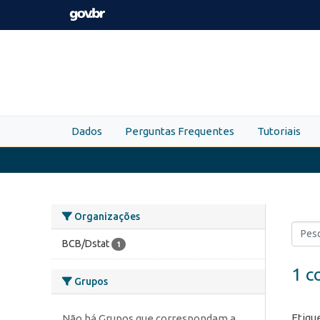
Skip to main content
Dados
Perguntas Frequentes
Tutoriais
Organizações
BCB/Dstat
1
1 c
Grupos
Etiqu
Não há Grupos que correspondam a