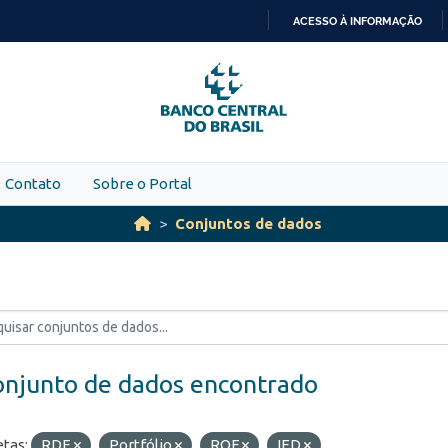
ACESSO À INFORMAÇÃO
IR
PARA
O
CONTEÚDO
Contato
Sobre o Portal
Conjuntos de dados
onjunto de dados encontrado
etas:
RDE
Portfólio
ROF
IED