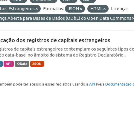
tais Estrangeiros
Formatos:
JSON
HTML
Licenças:
ença Aberta para Bases de Dados (ODbL) do Open Data Commons
icação dos registros de capitais estrangeiros
gistros de capitais estrangeiros contemplam os seguintes tipos d
do data-base, no âmbito do sistema de Registro Declaratório...
L
API
OData
JSON
ambém pode ter acesso a esses registros usando a
API
(veja
Documentação d