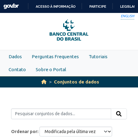
Skip to main content
ACESSO À INFORMAÇÃO
PARTICIPE
LEGISLAÇ
IR
ENGLISH
PARA
O
CONTEÚDO
Dados
Perguntas Frequentes
Tutoriais
Contato
Sobre o Portal
Conjuntos de dados
Ordenar por