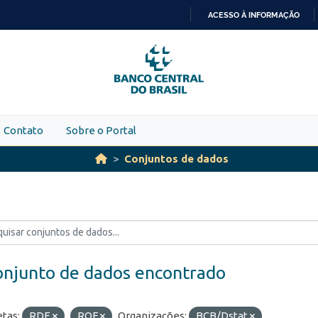
ACESSO À INFORMAÇÃO
IR
PARA
O
CONTEÚDO
Contato
Sobre o Portal
Conjuntos de dados
onjunto de dados encontrado
etas:
RDE
ROF
Organizações:
BCB/Dstat