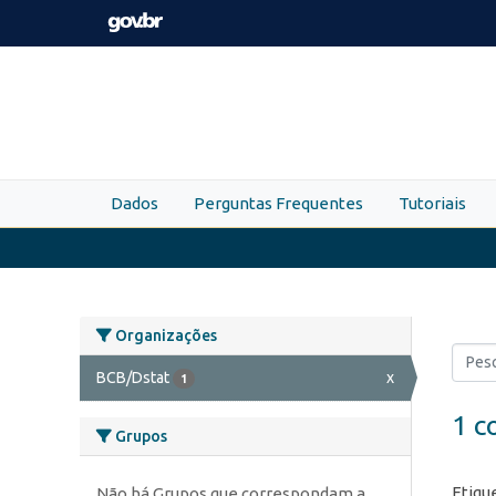
Skip to main content
Dados
Perguntas Frequentes
Tutoriais
Organizações
BCB/Dstat
x
1
1 c
Grupos
Etiqu
Não há Grupos que correspondam a