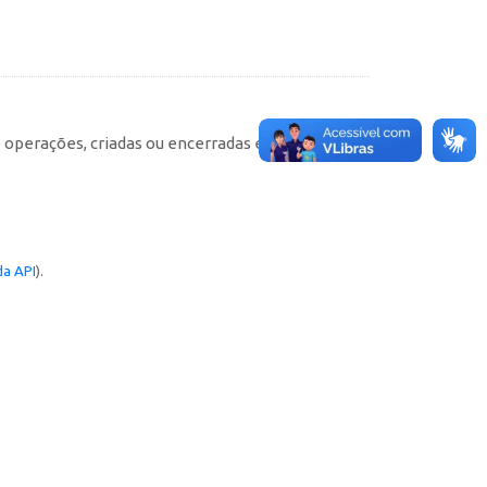
e operações, criadas ou encerradas em cada
a API
).