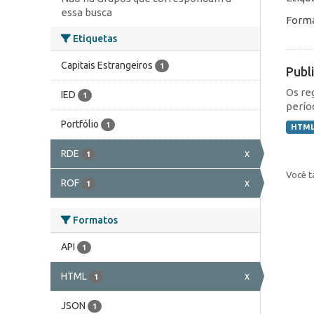
essa busca
Forma
Etiquetas
Capitais Estrangeiros
1
Publ
Os re
IED
1
perío
Portfólio
1
HTM
RDE
x
1
Você t
ROF
x
1
Formatos
API
1
HTML
x
1
JSON
1