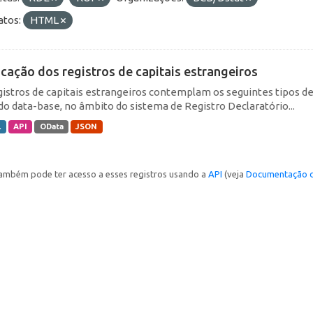
tos:
HTML
icação dos registros de capitais estrangeiros
gistros de capitais estrangeiros contemplam os seguintes tipos d
do data-base, no âmbito do sistema de Registro Declaratório...
L
API
OData
JSON
ambém pode ter acesso a esses registros usando a
API
(veja
Documentação d