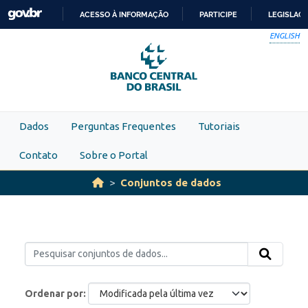
Skip to main content
ACESSO À INFORMAÇÃO
PARTICIPE
LEGISLAÇ
IR
ENGLISH
PARA
O
CONTEÚDO
Dados
Perguntas Frequentes
Tutoriais
Contato
Sobre o Portal
Conjuntos de dados
Ordenar por