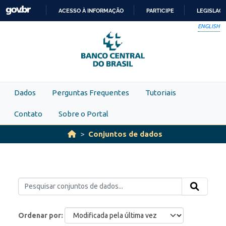
Skip to main content
ACESSO À INFORMAÇÃO
PARTICIPE
LEGISLAÇ
IR
ENGLISH
PARA
O
CONTEÚDO
Dados
Perguntas Frequentes
Tutoriais
Contato
Sobre o Portal
Conjuntos de dados
Ordenar por