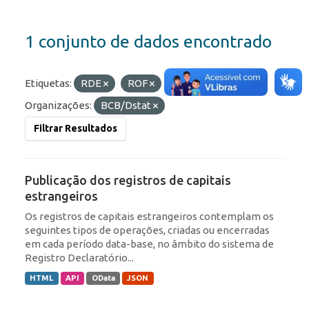
1 conjunto de dados encontrado
Etiquetas:
RDE
ROF
Formatos:
API
Organizações:
BCB/Dstat
Filtrar Resultados
Publicação dos registros de capitais
estrangeiros
Os registros de capitais estrangeiros contemplam os
seguintes tipos de operações, criadas ou encerradas
em cada período data-base, no âmbito do sistema de
Registro Declaratório...
HTML
API
OData
JSON