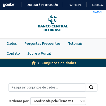
Skip to main content
ACESSO À INFORMAÇÃO
PARTICIPE
LEGISLAÇ
IR
ENGLISH
PARA
O
CONTEÚDO
Dados
Perguntas Frequentes
Tutoriais
Contato
Sobre o Portal
Conjuntos de dados
Ordenar por