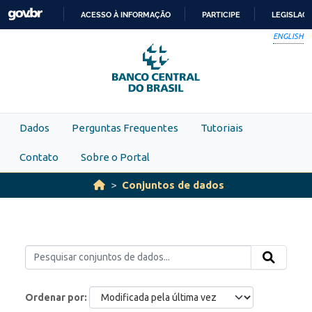
Skip to main content
ACESSO À INFORMAÇÃO
PARTICIPE
LEGISLAÇ
IR
ENGLISH
PARA
O
CONTEÚDO
Dados
Perguntas Frequentes
Tutoriais
Contato
Sobre o Portal
Conjuntos de dados
Ordenar por