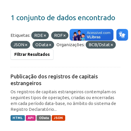
1 conjunto de dados encontrado
Etiquetas:
RDE
ROF
Formatos:
HTML
JSON
OData
Organizações:
BCB/Dstat
Filtrar Resultados
Publicação dos registros de capitais
estrangeiros
Os registros de capitais estrangeiros contemplam os
seguintes tipos de operações, criadas ou encerradas
em cada período data-base, no âmbito do sistema de
Registro Declaratório...
HTML
API
OData
JSON