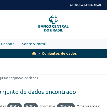
ACESSO À INFORMAÇÃO
IR
PARA
O
CONTEÚDO
Contato
Sobre o Portal
Conjuntos de dados
onjunto de dados encontrado
etas:
RDE
ROF
Formatos:
OData
Organizações: