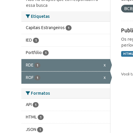
essa busca
BCB
Etiquetas
Capitais Estrangeiros
1
Publ
Os re
IED
1
perío
Portfólio
1
HTM
RDE
x
1
Você t
ROF
x
1
Formatos
API
1
HTML
1
JSON
1