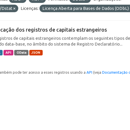
/Dstat
Licenças:
Licença Aberta para Bases de Dados (ODb
icação dos registros de capitais estrangeiros
gistros de capitais estrangeiros contemplam os seguintes tipos d
do data-base, no âmbito do sistema de Registro Declaratório...
L
API
OData
JSON
ambém pode ter acesso a esses registros usando a
API
(veja
Documentação d