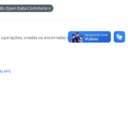
L) do Open Data Commons
e operações, criadas ou encerradas em cada
a API
).