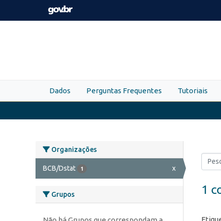
Skip to main content
Dados
Perguntas Frequentes
Tutoriais
Organizações
BCB/Dstat
x
1
1 c
Grupos
Etiqu
Não há Grupos que correspondam a