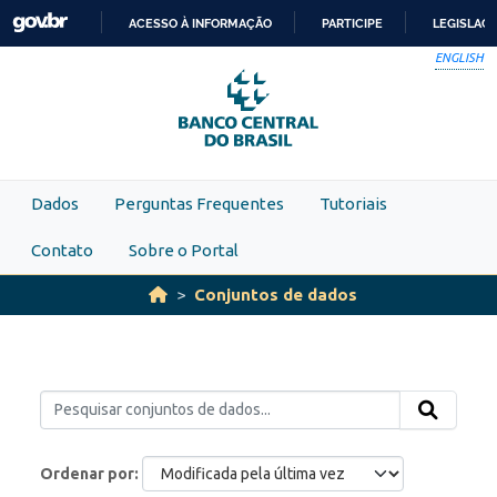
Skip to main content
ACESSO À INFORMAÇÃO
PARTICIPE
LEGISLAÇ
IR
ENGLISH
PARA
O
CONTEÚDO
Dados
Perguntas Frequentes
Tutoriais
Contato
Sobre o Portal
Conjuntos de dados
Ordenar por