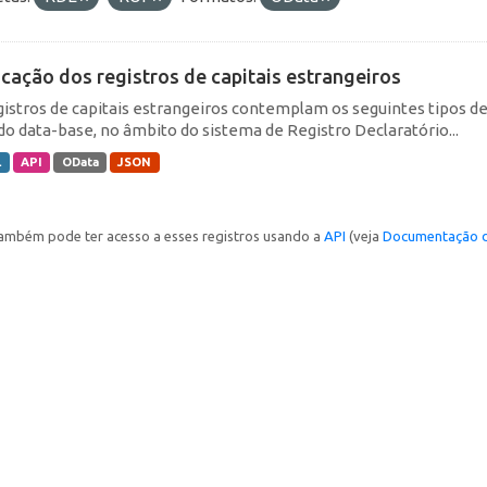
icação dos registros de capitais estrangeiros
gistros de capitais estrangeiros contemplam os seguintes tipos d
do data-base, no âmbito do sistema de Registro Declaratório...
L
API
OData
JSON
ambém pode ter acesso a esses registros usando a
API
(veja
Documentação d