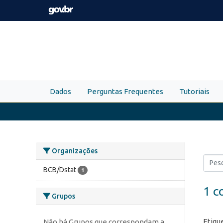
Skip to main content
Dados
Perguntas Frequentes
Tutoriais
Organizações
BCB/Dstat
1
1 c
Grupos
Etiqu
Não há Grupos que correspondam a