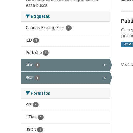
essa busca
Etiquetas
Publ
Capitais Estrangeiros
1
Os re
perío
IED
1
HTM
Portfólio
1
Você t
RDE
x
1
ROF
x
1
Formatos
API
1
HTML
1
JSON
1