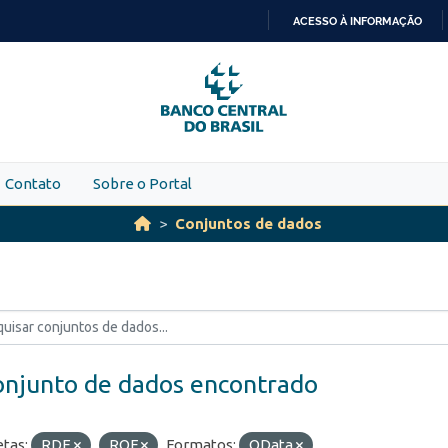
ACESSO À INFORMAÇÃO
IR
PARA
O
CONTEÚDO
Contato
Sobre o Portal
Conjuntos de dados
onjunto de dados encontrado
etas:
RDE
ROF
Formatos:
OData