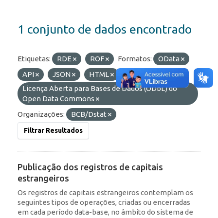
1 conjunto de dados encontrado
Etiquetas:
RDE
ROF
Formatos:
OData
API
JSON
HTML
Licenças:
Licença Aberta para Bases de Dados (ODbL) do
Open Data Commons
Organizações:
BCB/Dstat
Filtrar Resultados
Publicação dos registros de capitais
estrangeiros
Os registros de capitais estrangeiros contemplam os
seguintes tipos de operações, criadas ou encerradas
em cada período data-base, no âmbito do sistema de