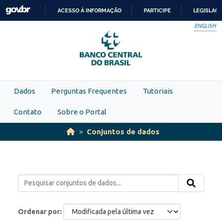
Skip to main content
ACESSO À INFORMAÇÃO
PARTICIPE
LEGISLAÇ
IR
ENGLISH
PARA
O
CONTEÚDO
Dados
Perguntas Frequentes
Tutoriais
Contato
Sobre o Portal
Conjuntos de dados
Ordenar por