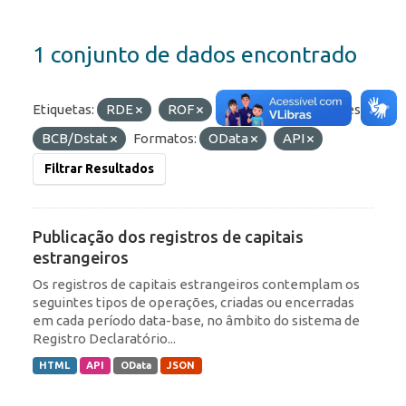
1 conjunto de dados encontrado
Etiquetas:
RDE
ROF
IED
Organizações:
BCB/Dstat
Formatos:
OData
API
Filtrar Resultados
Publicação dos registros de capitais
estrangeiros
Os registros de capitais estrangeiros contemplam os
seguintes tipos de operações, criadas ou encerradas
em cada período data-base, no âmbito do sistema de
Registro Declaratório...
HTML
API
OData
JSON