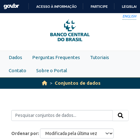
Skip to main content
ACESSO À INFORMAÇÃO
PARTICIPE
LEGISLAÇ
IR
ENGLISH
PARA
O
CONTEÚDO
Dados
Perguntas Frequentes
Tutoriais
Contato
Sobre o Portal
Conjuntos de dados
Ordenar por