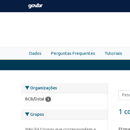
Skip to main content
Dados
Perguntas Frequentes
Tutoriais
Organizações
BCB/Dstat
1
1 c
Grupos
Etiqu
Não há Grupos que correspondam a