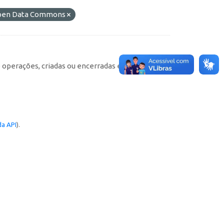
 Open Data Commons
e operações, criadas ou encerradas em cada
a API
).