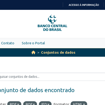
ACESSO À INFORMAÇÃO
IR
PARA
O
CONTEÚDO
Contato
Sobre o Portal
Conjuntos de dados
onjunto de dados encontrado
etas:
RDE
ROF
IED
Formatos:
HTML