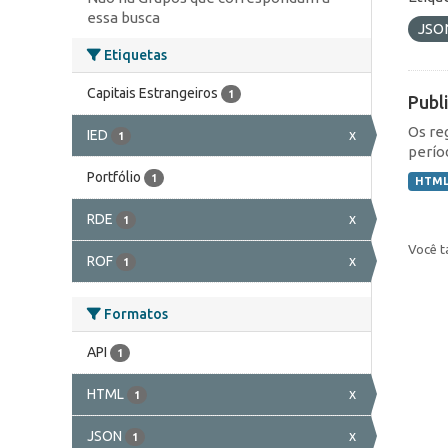
essa busca
JSO
Etiquetas
Capitais Estrangeiros
1
Publ
Os re
IED
x
1
perío
Portfólio
1
HTM
RDE
x
1
Você t
ROF
x
1
Formatos
API
1
HTML
x
1
JSON
x
1