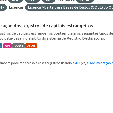
N
Licenças:
Licença Aberta para Bases de Dados (ODbL) do
icação dos registros de capitais estrangeiros
gistros de capitais estrangeiros contemplam os seguintes tipos d
do data-base, no âmbito do sistema de Registro Declaratório...
L
API
OData
JSON
ambém pode ter acesso a esses registros usando a
API
(veja
Documentação d