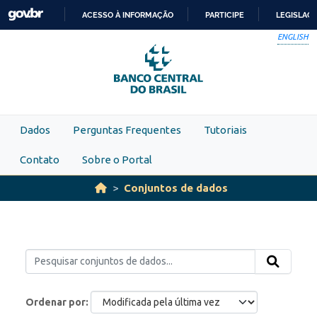
Skip to main content
ACESSO À INFORMAÇÃO
PARTICIPE
LEGISLAÇ
IR
ENGLISH
PARA
O
CONTEÚDO
Dados
Perguntas Frequentes
Tutoriais
Contato
Sobre o Portal
Conjuntos de dados
Ordenar por