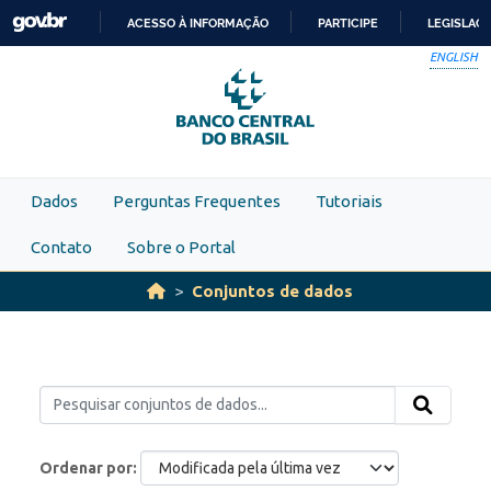
Skip to main content
ACESSO À INFORMAÇÃO
PARTICIPE
LEGISLAÇ
IR
ENGLISH
PARA
O
CONTEÚDO
Dados
Perguntas Frequentes
Tutoriais
Contato
Sobre o Portal
Conjuntos de dados
Ordenar por