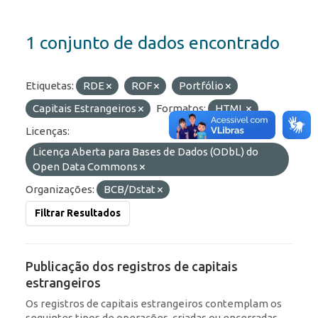
1 conjunto de dados encontrado
Etiquetas:
RDE
ROF
Portfólio
Capitais Estrangeiros
Formatos:
HTML
Licenças:
Licença Aberta para Bases de Dados (ODbL) do
Open Data Commons
Organizações:
BCB/Dstat
Filtrar Resultados
Publicação dos registros de capitais
estrangeiros
Os registros de capitais estrangeiros contemplam os
seguintes tipos de operações, criadas ou encerradas