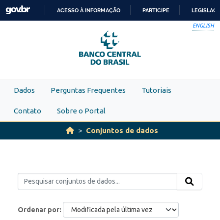
Skip to main content
ACESSO À INFORMAÇÃO
PARTICIPE
LEGISLAÇ
IR
ENGLISH
PARA
O
CONTEÚDO
Dados
Perguntas Frequentes
Tutoriais
Contato
Sobre o Portal
Conjuntos de dados
Ordenar por