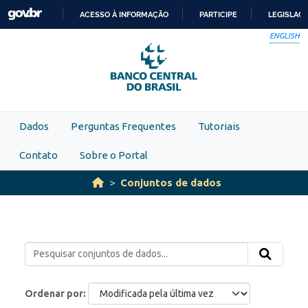
Skip to main content
ACESSO À INFORMAÇÃO
PARTICIPE
LEGISLAÇ
IR
ENGLISH
PARA
O
CONTEÚDO
Dados
Perguntas Frequentes
Tutoriais
Contato
Sobre o Portal
Conjuntos de dados
Ordenar por