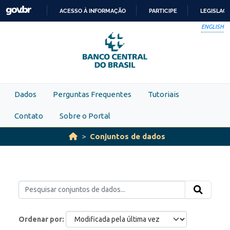
Skip to main content
ACESSO À INFORMAÇÃO
PARTICIPE
LEGISLAÇ
IR
ENGLISH
PARA
O
CONTEÚDO
Dados
Perguntas Frequentes
Tutoriais
Contato
Sobre o Portal
Conjuntos de dados
Ordenar por