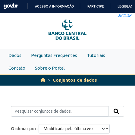
Skip to main content
ACESSO À INFORMAÇÃO
PARTICIPE
LEGISLAÇ
IR
ENGLISH
PARA
O
CONTEÚDO
Dados
Perguntas Frequentes
Tutoriais
Contato
Sobre o Portal
Conjuntos de dados
Ordenar por