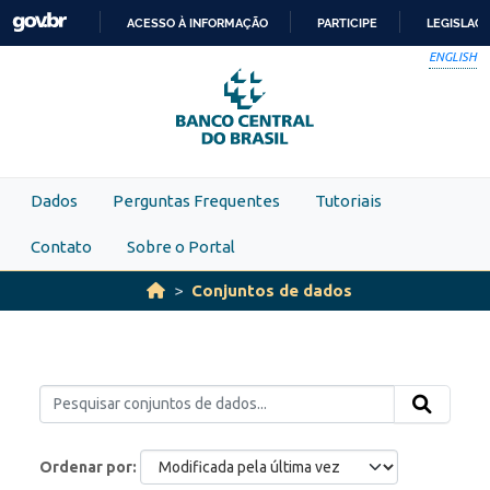
Skip to main content
ACESSO À INFORMAÇÃO
PARTICIPE
LEGISLAÇ
IR
ENGLISH
PARA
O
CONTEÚDO
Dados
Perguntas Frequentes
Tutoriais
Contato
Sobre o Portal
Conjuntos de dados
Ordenar por