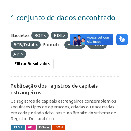
1 conjunto de dados encontrado
Etiquetas:
ROF
RDE
Organizações:
BCB/Dstat
Formatos:
HTML
JSON
API
Filtrar Resultados
Publicação dos registros de capitais
estrangeiros
Os registros de capitais estrangeiros contemplam os
seguintes tipos de operações, criadas ou encerradas
em cada período data-base, no âmbito do sistema de
Registro Declaratório...
HTML
API
OData
JSON