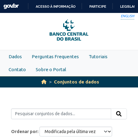
Skip to main content
ACESSO À INFORMAÇÃO
PARTICIPE
LEGISLAÇ
IR
ENGLISH
PARA
O
CONTEÚDO
Dados
Perguntas Frequentes
Tutoriais
Contato
Sobre o Portal
Conjuntos de dados
Ordenar por