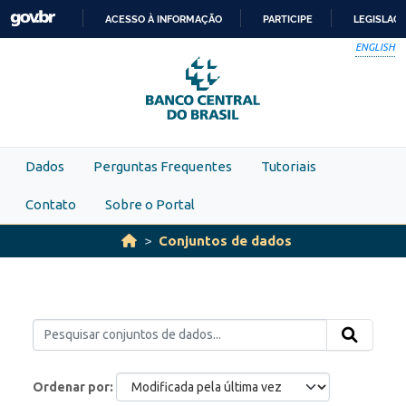
Skip to main content
ACESSO À INFORMAÇÃO
PARTICIPE
LEGISLAÇ
IR
ENGLISH
PARA
O
CONTEÚDO
Dados
Perguntas Frequentes
Tutoriais
Contato
Sobre o Portal
Conjuntos de dados
Ordenar por