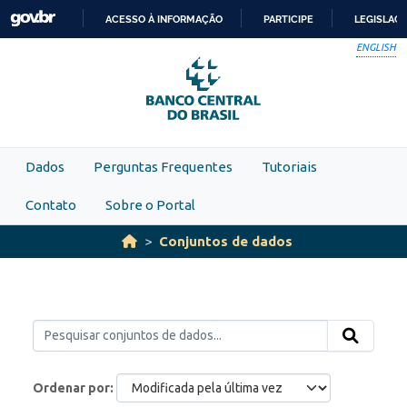
Skip to main content
ACESSO À INFORMAÇÃO
PARTICIPE
LEGISLAÇ
IR
ENGLISH
PARA
O
CONTEÚDO
Dados
Perguntas Frequentes
Tutoriais
Contato
Sobre o Portal
Conjuntos de dados
Ordenar por