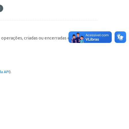
e operações, criadas ou encerradas em cada
a API
).