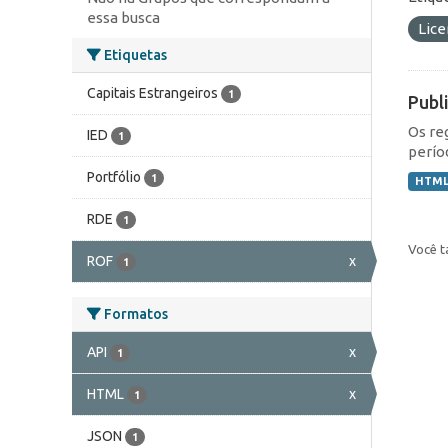
essa busca
Lic
Etiquetas
Capitais Estrangeiros
1
Publ
Os re
IED
1
perío
Portfólio
1
HTM
RDE
1
Você t
ROF
x
1
Formatos
API
x
1
HTML
x
1
JSON
1