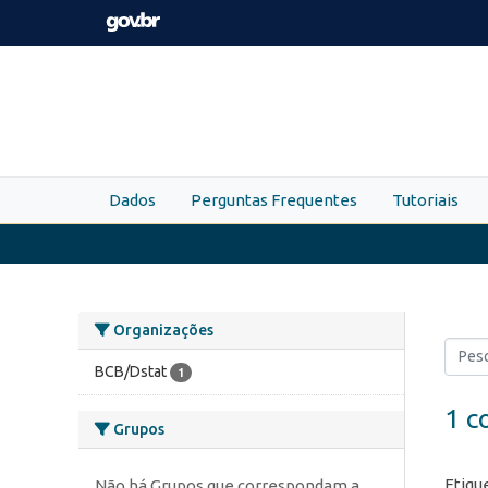
Skip to main content
Dados
Perguntas Frequentes
Tutoriais
Organizações
BCB/Dstat
1
1 c
Grupos
Etiqu
Não há Grupos que correspondam a