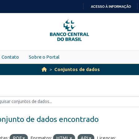
ACESSO À INFORMAÇÃO
IR
PARA
O
CONTEÚDO
Contato
Sobre o Portal
Conjuntos de dados
onjunto de dados encontrado
etas:
ROF
Formatos:
HTML
API
Licenças: