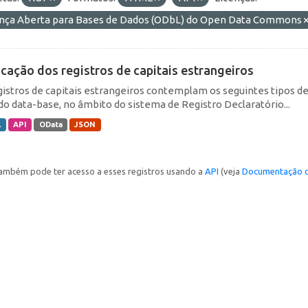
ença Aberta para Bases de Dados (ODbL) do Open Data Commons
icação dos registros de capitais estrangeiros
gistros de capitais estrangeiros contemplam os seguintes tipos d
do data-base, no âmbito do sistema de Registro Declaratório...
L
API
OData
JSON
ambém pode ter acesso a esses registros usando a
API
(veja
Documentação d