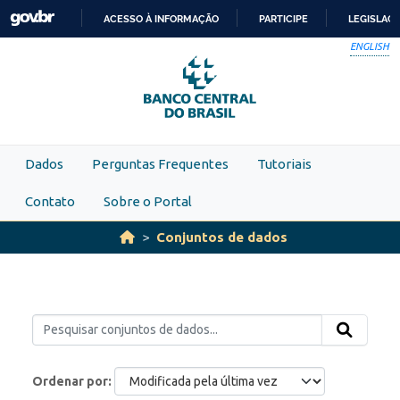
Skip to main content
ACESSO À INFORMAÇÃO
PARTICIPE
LEGISLAÇ
IR
ENGLISH
PARA
O
CONTEÚDO
Dados
Perguntas Frequentes
Tutoriais
Contato
Sobre o Portal
Conjuntos de dados
Ordenar por