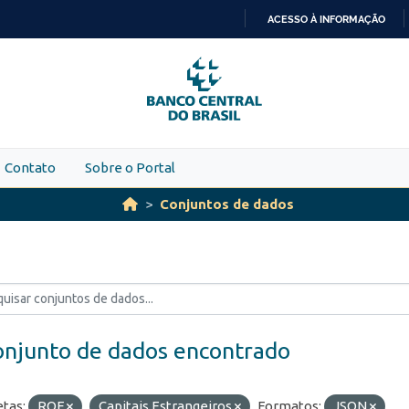
ACESSO À INFORMAÇÃO
IR
PARA
O
CONTEÚDO
Contato
Sobre o Portal
Conjuntos de dados
onjunto de dados encontrado
etas:
ROF
Capitais Estrangeiros
Formatos:
JSON