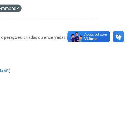
 Commons
e operações, criadas ou encerradas em cada
a API
).