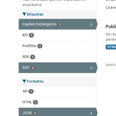
essa busca
Licen
Etiquetas
Capitais Estrangeiros
x
1
Publ
Os re
IED
1
perío
Portfólio
1
HTM
RDE
1
Você t
ROF
x
1
Formatos
API
1
HTML
1
JSON
x
1