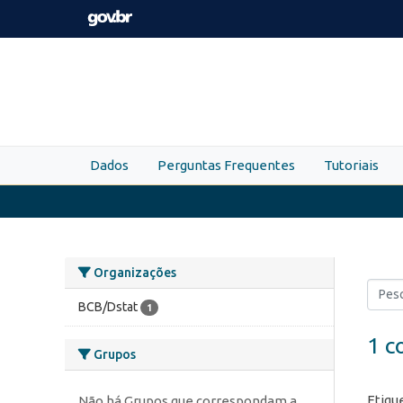
Skip to main content
Dados
Perguntas Frequentes
Tutoriais
Organizações
BCB/Dstat
1
1 c
Grupos
Etiqu
Não há Grupos que correspondam a