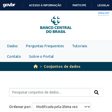
Skip to main content
ACESSO À INFORMAÇÃO
PARTICIPE
LEGISLAÇ
IR
ENGLISH
PARA
O
CONTEÚDO
Dados
Perguntas Frequentes
Tutoriais
Contato
Sobre o Portal
Conjuntos de dados
Ordenar por