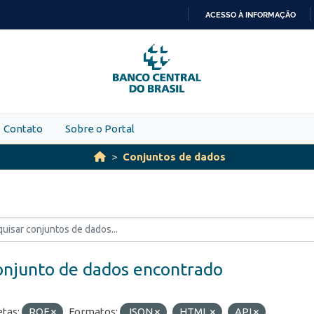
ACESSO À INFORMAÇÃO
IR
PARA
O
CONTEÚDO
Contato
Sobre o Portal
Conjuntos de dados
onjunto de dados encontrado
etas:
ROF
Formatos:
JSON
HTML
API