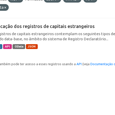
ta
icação dos registros de capitais estrangeiros
gistros de capitais estrangeiros contemplam os seguintes tipos d
do data-base, no âmbito do sistema de Registro Declaratório...
L
API
OData
JSON
ambém pode ter acesso a esses registros usando a
API
(veja
Documentação d