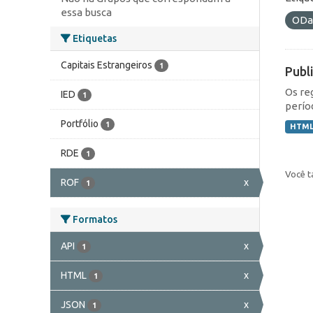
essa busca
ODa
Etiquetas
Capitais Estrangeiros
1
Publ
Os re
IED
1
perío
Portfólio
1
HTM
RDE
1
Você t
ROF
x
1
Formatos
API
x
1
HTML
x
1
JSON
x
1