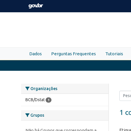
Skip to main content
Dados
Perguntas Frequentes
Tutoriais
Organizações
BCB/Dstat
1
1 c
Grupos
Etiqu
Não há Grupos que correspondam a