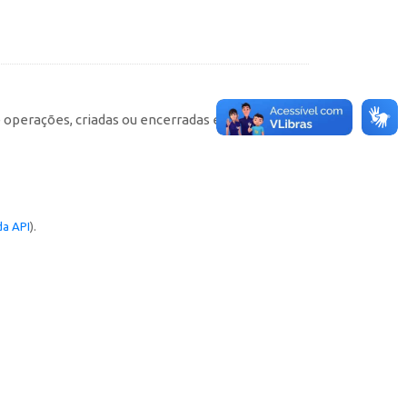
e operações, criadas ou encerradas em cada
a API
).