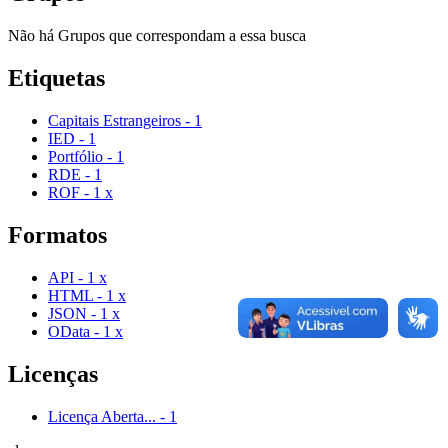
Não há Grupos que correspondam a essa busca
Etiquetas
Capitais Estrangeiros
-
1
IED
-
1
Portfólio
-
1
RDE
-
1
ROF
-
1
x
Formatos
API
-
1
x
HTML
-
1
x
JSON
-
1
x
OData
-
1
x
Licenças
Licença Aberta...
-
1