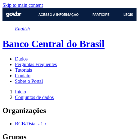
Skip to main content
ACESSO À INFORMAÇÃO
PARTICIPE
LEGISLA
IR
English
PARA
O
CONTEÚDO
Banco Central do Brasil
Dados
Perguntas Frequentes
Tutoriais
Contato
Sobre o Portal
Início
Conjuntos de dados
Organizações
BCB/Dstat
-
1
x
Grupos