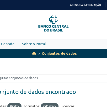
ACESSO À INFORMAÇÃO
IR
PARA
O
CONTEÚDO
Contato
Sobre o Portal
Conjuntos de dados
onjunto de dados encontrado
etas:
ROF
Formatos:
OData
Licenças: