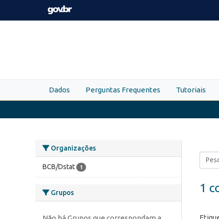
Skip to main content
Dados
Perguntas Frequentes
Tutoriais
Organizações
BCB/Dstat
1
1 c
Grupos
Etiqu
Não há Grupos que correspondam a