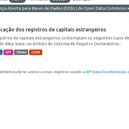
ença Aberta para Bases de Dados (ODbL) do Open Data Commons
icação dos registros de capitais estrangeiros
gistros de capitais estrangeiros contemplam os seguintes tipos d
do data-base, no âmbito do sistema de Registro Declaratório...
L
API
OData
JSON
ambém pode ter acesso a esses registros usando a
API
(veja
Documentação d