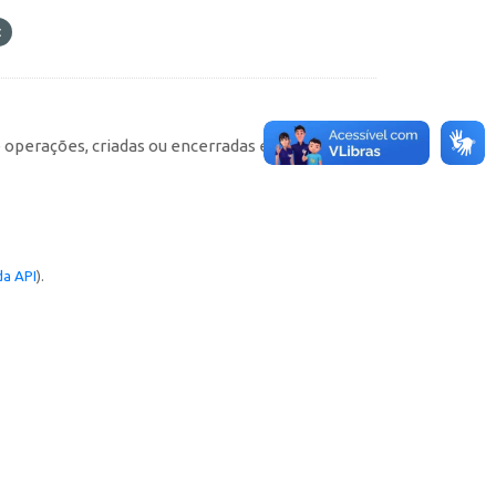
e operações, criadas ou encerradas em cada
a API
).