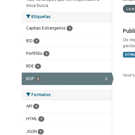
essa busca
Lic
Etiquetas
Capitais Estrangeiros
1
Publ
Os re
IED
1
perío
Portfólio
1
HTM
RDE
1
Você t
ROF
x
1
Formatos
API
1
HTML
1
JSON
1