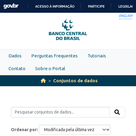
Skip to main content
ACESSO À INFORMAÇÃO
PARTICIPE
LEGISLAÇ
IR
ENGLISH
PARA
O
CONTEÚDO
Dados
Perguntas Frequentes
Tutoriais
Contato
Sobre o Portal
Conjuntos de dados
Ordenar por