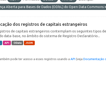
ença Aberta para Bases de Dados (ODbL) do Open Data Commons
icação dos registros de capitais estrangeiros
gistros de capitais estrangeiros contemplam os seguintes tipos d
do data-base, no âmbito do sistema de Registro Declaratório...
L
API
OData
JSON
ambém pode ter acesso a esses registros usando a
API
(veja
Documentação d