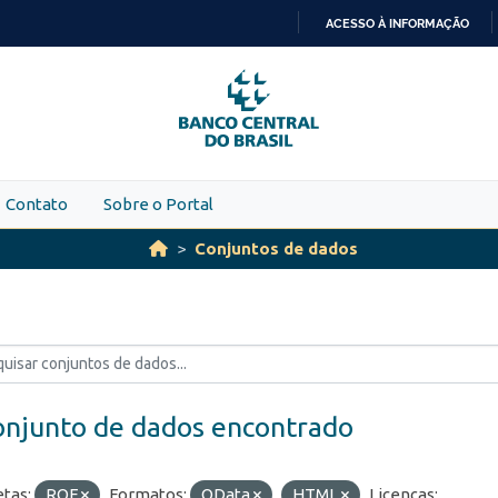
ACESSO À INFORMAÇÃO
IR
PARA
O
CONTEÚDO
Contato
Sobre o Portal
Conjuntos de dados
onjunto de dados encontrado
etas:
ROF
Formatos:
OData
HTML
Licenças: