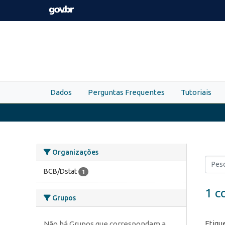
Skip to main content
Dados
Perguntas Frequentes
Tutoriais
Organizações
BCB/Dstat
1
1 c
Grupos
Etiqu
Não há Grupos que correspondam a