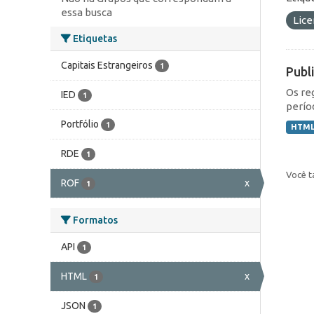
essa busca
Lic
Etiquetas
Capitais Estrangeiros
1
Publ
Os re
IED
1
perío
Portfólio
1
HTM
RDE
1
Você t
ROF
x
1
Formatos
API
1
HTML
x
1
JSON
1