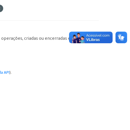
e operações, criadas ou encerradas em cada
a API
).