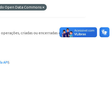
L) do Open Data Commons
e operações, criadas ou encerradas em cada
a API
).