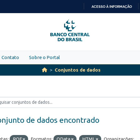
ACESSO À INFORMAÇÃO
IR
PARA
O
CONTEÚDO
Contato
Sobre o Portal
Conjuntos de dados
onjunto de dados encontrado
etas:
ROF
Formatos:
OData
HTML
Organizações: