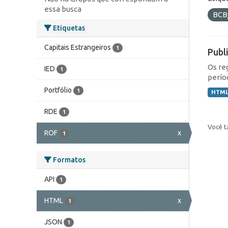
essa busca
BCB
Etiquetas
Capitais Estrangeiros
1
Publ
Os re
IED
1
perío
Portfólio
1
HTM
RDE
1
Você t
ROF
x
1
Formatos
API
1
HTML
x
1
JSON
1