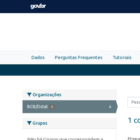
Skip to main content
Dados
Perguntas Frequentes
Tutoriais
Organizações
BCB/Dstat
x
1
1 c
Grupos
Etiqu
Não há Grupos que correspondam a