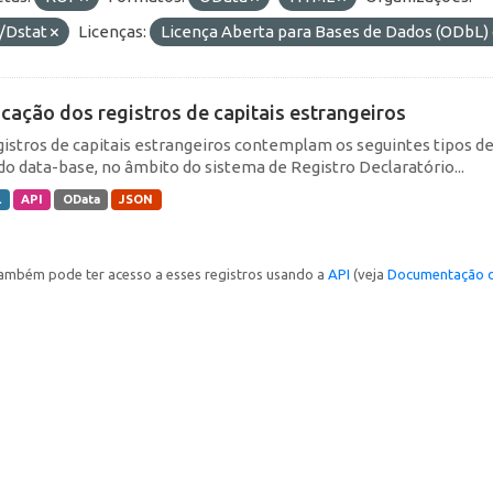
/Dstat
Licenças:
Licença Aberta para Bases de Dados (ODb
icação dos registros de capitais estrangeiros
gistros de capitais estrangeiros contemplam os seguintes tipos d
do data-base, no âmbito do sistema de Registro Declaratório...
L
API
OData
JSON
ambém pode ter acesso a esses registros usando a
API
(veja
Documentação d