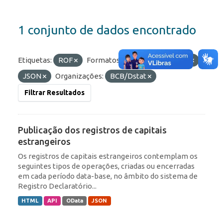
1 conjunto de dados encontrado
Etiquetas:
ROF
Formatos:
OData
HTML
JSON
Organizações:
BCB/Dstat
Filtrar Resultados
Publicação dos registros de capitais
estrangeiros
Os registros de capitais estrangeiros contemplam os
seguintes tipos de operações, criadas ou encerradas
em cada período data-base, no âmbito do sistema de
Registro Declaratório...
HTML
API
OData
JSON