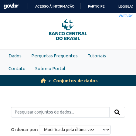
Skip to main content
ACESSO À INFORMAÇÃO
PARTICIPE
LEGISLAÇ
IR
ENGLISH
PARA
O
CONTEÚDO
Dados
Perguntas Frequentes
Tutoriais
Contato
Sobre o Portal
Conjuntos de dados
Ordenar por