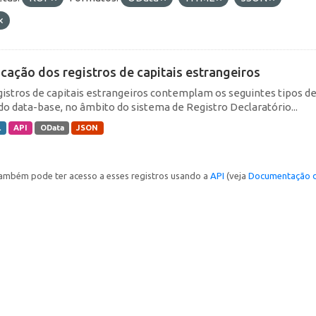
icação dos registros de capitais estrangeiros
gistros de capitais estrangeiros contemplam os seguintes tipos d
do data-base, no âmbito do sistema de Registro Declaratório...
L
API
OData
JSON
ambém pode ter acesso a esses registros usando a
API
(veja
Documentação d