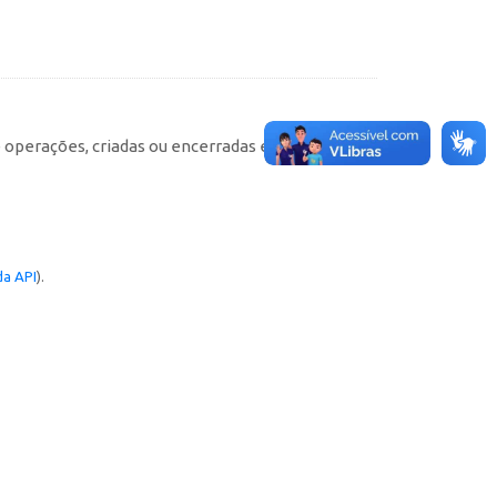
e operações, criadas ou encerradas em cada
a API
).