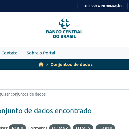
ACESSO À INFORMAÇÃO
IR
PARA
O
CONTEÚDO
Contato
Sobre o Portal
Conjuntos de dados
onjunto de dados encontrado
etas:
ROF
Formatos:
OData
HTML
JSON