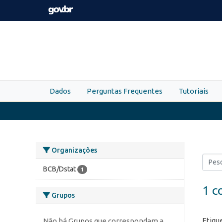
Skip to main content
Dados
Perguntas Frequentes
Tutoriais
Organizações
BCB/Dstat
1
1 c
Grupos
Etiqu
Não há Grupos que correspondam a