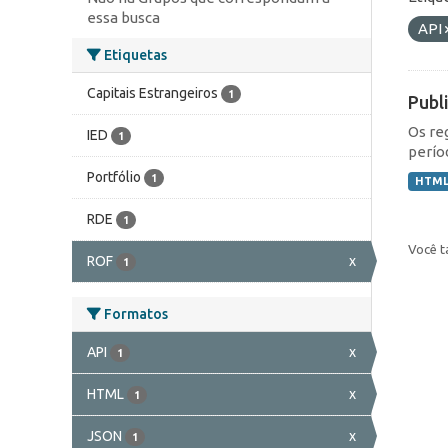
essa busca
API
Etiquetas
Capitais Estrangeiros
1
Publ
Os re
IED
1
perío
Portfólio
1
HTM
RDE
1
Você t
ROF
x
1
Formatos
API
x
1
HTML
x
1
JSON
x
1