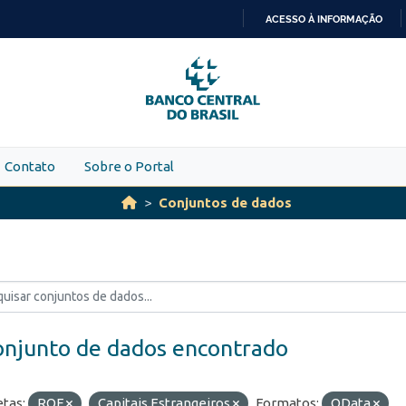
ACESSO À INFORMAÇÃO
IR
PARA
O
CONTEÚDO
Contato
Sobre o Portal
Conjuntos de dados
onjunto de dados encontrado
etas:
ROF
Capitais Estrangeiros
Formatos:
OData