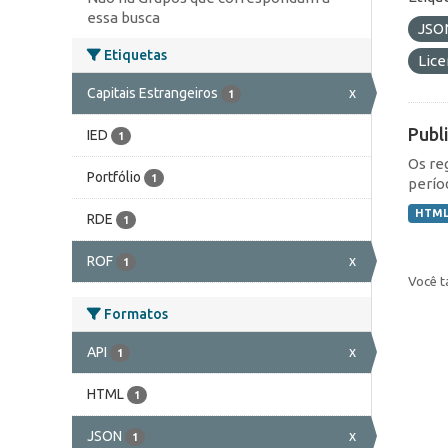
essa busca
JSO
Etiquetas
Lic
Capitais Estrangeiros
x
1
Publ
IED
1
Os re
Portfólio
1
perío
HTM
RDE
1
ROF
x
1
Você t
Formatos
API
x
1
HTML
1
JSON
x
1