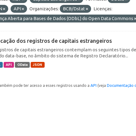
N
API
Organizações:
BCB/Dstat
Licenças:
ença Aberta para Bases de Dados (ODbL) do Open Data Commons
icação dos registros de capitais estrangeiros
gistros de capitais estrangeiros contemplam os seguintes tipos d
do data-base, no âmbito do sistema de Registro Declaratório...
L
API
OData
JSON
ambém pode ter acesso a esses registros usando a
API
(veja
Documentação d