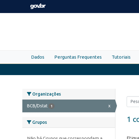
Skip to main content
Dados
Perguntas Frequentes
Tutoriais
Organizações
BCB/Dstat
x
1
1 c
Grupos
Etiqu
Não há Grupos que correspondam a