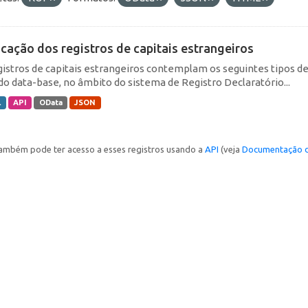
icação dos registros de capitais estrangeiros
gistros de capitais estrangeiros contemplam os seguintes tipos d
do data-base, no âmbito do sistema de Registro Declaratório...
L
API
OData
JSON
ambém pode ter acesso a esses registros usando a
API
(veja
Documentação d