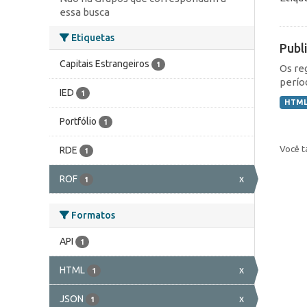
essa busca
Etiquetas
Publ
Capitais Estrangeiros
1
Os re
perío
IED
1
HTM
Portfólio
1
Você t
RDE
1
ROF
x
1
Formatos
API
1
HTML
x
1
JSON
x
1