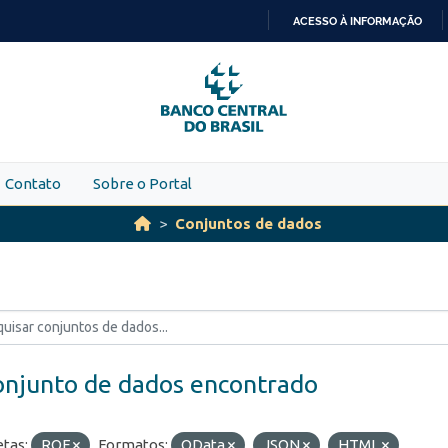
ACESSO À INFORMAÇÃO
IR
PARA
O
CONTEÚDO
Contato
Sobre o Portal
Conjuntos de dados
onjunto de dados encontrado
etas:
ROF
Formatos:
OData
JSON
HTML