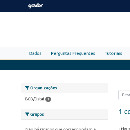
Skip to main content
Dados
Perguntas Frequentes
Tutoriais
Organizações
BCB/Dstat
1
1 c
Grupos
Etiqu
Não há Grupos que correspondam a