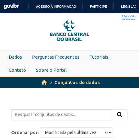
Skip to main content
ACESSO À INFORMAÇÃO
PARTICIPE
LEGISLAÇ
IR
ENGLISH
PARA
O
CONTEÚDO
Dados
Perguntas Frequentes
Tutoriais
Contato
Sobre o Portal
Conjuntos de dados
Ordenar por