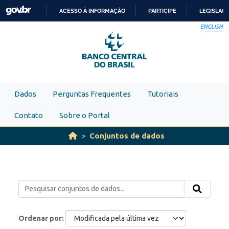
Skip to main content
ACESSO À INFORMAÇÃO
PARTICIPE
LEGISLAÇ
IR
ENGLISH
PARA
O
CONTEÚDO
Dados
Perguntas Frequentes
Tutoriais
Contato
Sobre o Portal
Conjuntos de dados
Ordenar por