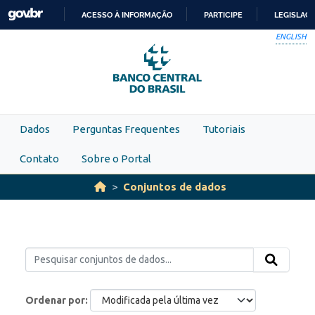
Skip to main content
ACESSO À INFORMAÇÃO
PARTICIPE
LEGISLAÇ
IR
ENGLISH
PARA
O
CONTEÚDO
Dados
Perguntas Frequentes
Tutoriais
Contato
Sobre o Portal
Conjuntos de dados
Ordenar por