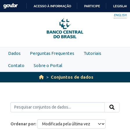
Skip to main content
ACESSO À INFORMAÇÃO
PARTICIPE
LEGISLAÇ
IR
ENGLISH
PARA
O
CONTEÚDO
Dados
Perguntas Frequentes
Tutoriais
Contato
Sobre o Portal
Conjuntos de dados
Ordenar por