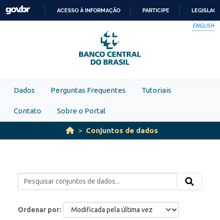
Skip to main content
ACESSO À INFORMAÇÃO
PARTICIPE
LEGISLAÇ
IR
ENGLISH
PARA
O
CONTEÚDO
Dados
Perguntas Frequentes
Tutoriais
Contato
Sobre o Portal
Conjuntos de dados
Ordenar por