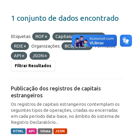
1 conjunto de dados encontrado
Etiquetas:
ROF
Capitais Estrangeiros
RDE
Organizações:
BCB/Dstat
Formatos:
API
JSON
Filtrar Resultados
Publicação dos registros de capitais
estrangeiros
Os registros de capitais estrangeiros contemplam os
seguintes tipos de operações, criadas ou encerradas
em cada período data-base, no âmbito do sistema de
Registro Declaratório...
HTML
API
OData
JSON