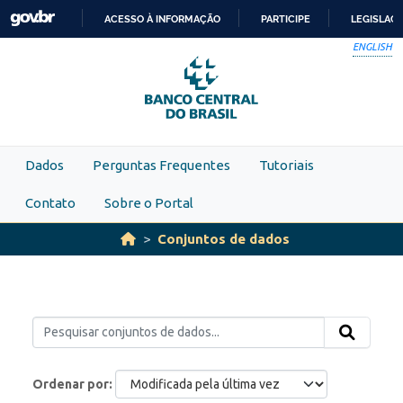
Skip to main content
ACESSO À INFORMAÇÃO
PARTICIPE
LEGISLAÇ
IR
ENGLISH
PARA
O
CONTEÚDO
Dados
Perguntas Frequentes
Tutoriais
Contato
Sobre o Portal
Conjuntos de dados
Ordenar por