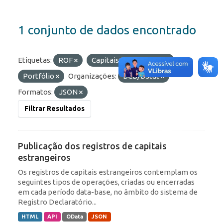
1 conjunto de dados encontrado
Etiquetas:
ROF
Capitais Estrangeiros
Portfólio
Organizações:
BCB/Dstat
Formatos:
JSON
Filtrar Resultados
Publicação dos registros de capitais
estrangeiros
Os registros de capitais estrangeiros contemplam os
seguintes tipos de operações, criadas ou encerradas
em cada período data-base, no âmbito do sistema de
Registro Declaratório...
HTML
API
OData
JSON