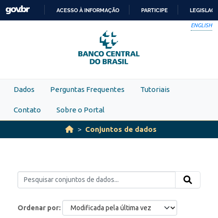
Skip to main content
ACESSO À INFORMAÇÃO
PARTICIPE
LEGISLAÇ
IR
ENGLISH
PARA
O
CONTEÚDO
Dados
Perguntas Frequentes
Tutoriais
Contato
Sobre o Portal
Conjuntos de dados
Ordenar por