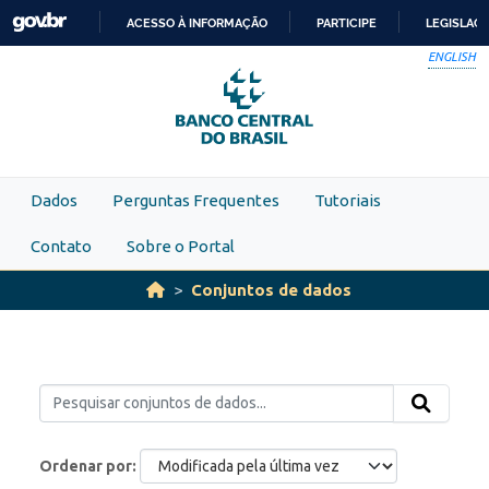
Skip to main content
ACESSO À INFORMAÇÃO
PARTICIPE
LEGISLAÇ
IR
ENGLISH
PARA
O
CONTEÚDO
Dados
Perguntas Frequentes
Tutoriais
Contato
Sobre o Portal
Conjuntos de dados
Ordenar por