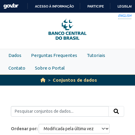
Skip to main content
ACESSO À INFORMAÇÃO
PARTICIPE
LEGISLAÇ
IR
ENGLISH
PARA
O
CONTEÚDO
Dados
Perguntas Frequentes
Tutoriais
Contato
Sobre o Portal
Conjuntos de dados
Ordenar por