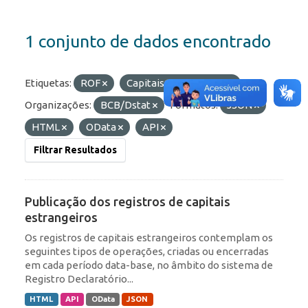
1 conjunto de dados encontrado
Etiquetas:
ROF
Capitais Estrangeiros
Organizações:
BCB/Dstat
Formatos:
JSON
HTML
OData
API
Filtrar Resultados
Publicação dos registros de capitais
estrangeiros
Os registros de capitais estrangeiros contemplam os
seguintes tipos de operações, criadas ou encerradas
em cada período data-base, no âmbito do sistema de
Registro Declaratório...
HTML
API
OData
JSON