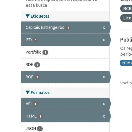
essa busca
BCB
Etiquetas
Lic
Capitais Estrangeiros
x
1
Publ
IED
x
1
Os re
Portfólio
1
perío
HTM
RDE
1
ROF
x
1
Você t
Formatos
API
x
1
HTML
x
1
JSON
1