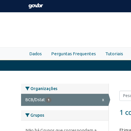
Skip to main content
Dados
Perguntas Frequentes
Tutoriais
Organizações
BCB/Dstat
x
1
1 c
Grupos
Etiqu
Não há Grupos que correspondam a