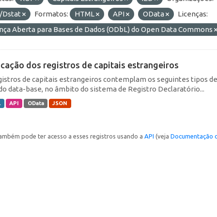
/Dstat
Formatos:
HTML
API
OData
Licenças:
ença Aberta para Bases de Dados (ODbL) do Open Data Commons
icação dos registros de capitais estrangeiros
gistros de capitais estrangeiros contemplam os seguintes tipos d
do data-base, no âmbito do sistema de Registro Declaratório...
L
API
OData
JSON
ambém pode ter acesso a esses registros usando a
API
(veja
Documentação d