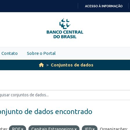
ACESSO À INFORMAÇÃO
IR
PARA
O
CONTEÚDO
Contato
Sobre o Portal
Conjuntos de dados
onjunto de dados encontrado
etas:
ROF
Capitais Estrangeiros
IED
Organizações: