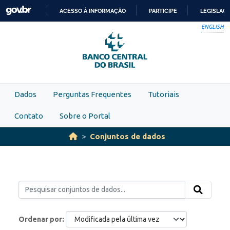
Skip to main content
ACESSO À INFORMAÇÃO
PARTICIPE
LEGISLAÇ
IR
ENGLISH
PARA
O
CONTEÚDO
Dados
Perguntas Frequentes
Tutoriais
Contato
Sobre o Portal
Conjuntos de dados
Ordenar por